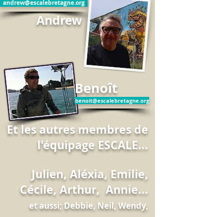
andrew@escalebretagne.org
Andrew
Benoît
benoit@escalebretagne.org
Et les autres membres de
l'équipage ESCALE...
Julien, Aléxia, Emilie,
Cécile, Arthur
, Annie...
et aussi; Debbie, Neil, Wendy,