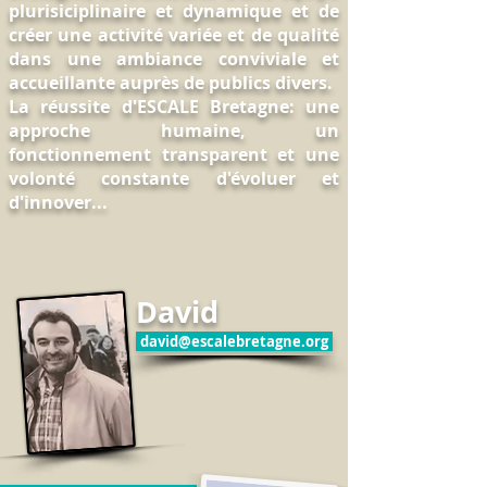
plurisiciplinaire et dynamique et de
créer une activité variée et de qualité
dans une ambiance conviviale et
accueillante auprès de publics divers.
La réussite d'ESCALE Bretagne: une
approche humaine, un
fonctionnement transparent et une
volonté constante d'évoluer et
d'innover...
David
david@escalebretagne.org