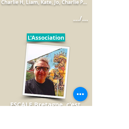
Charlie H, Liam, Kate, Jo, Charlie P...
.../...
L'Association
ESCALE Bretagne, c'est,
avant tout une
association loi 1901