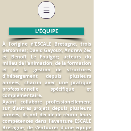
L'ÉQUIPE
À l'origine d'ESCALE Bretagne, trois
personnes; David Gayoux, Andrew Zec
et Benoît Le Foulgoc; acteurs du
milieu de l'animation, de la formation
et de la gestion de structures
d'hébergement depuis plusieurs
années, chacun avec une pratique
professionnelle spécifique et
complémentaire.
Ayant collaboré professionellement
sur d'autres projets depuis plusieurs
années, ils ont décidé de réunir leurs
compétences dans l'aventure ESCALE
Bretagne, de s'entourer d'une équipe